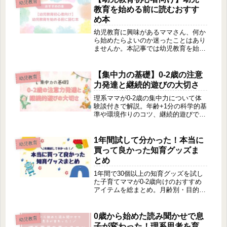
幼児教育
教育を始める前に読むおすす
め本
幼児教育に興味があるママさん、何か
ら始めたらよいのか迷ったことはあり
ませんか。本記事では幼児教育を始め
る前に知りたかった心構えが学べるお
すすめ本をご紹介いたします。初めて
の育児を控えるママさんにおすすめの
【集中力の基礎】0-2歳の注意
幼児教育
読んでよかったと思える本を感想を交
力発達と継続的遊びの大切さ
えながら解説しています。
理系ママが0-2歳の集中力について体
験談付きで解説。年齢+1分の科学的基
準や環境作りのコツ、継続的遊びで理
系思考をサポートする方法をご紹介し
ます。
1年間試して分かった！本当に
幼児教育
買って良かった知育グッズま
とめ
1年間で30個以上の知育グッズを試し
た子育てママが0-2歳向けのおすすめ
アイテムを総まとめ。月齢別・目的
別・予算別に整理して、本当に効果が
あったものだけをご紹介します。
0歳から始めた読み聞かせで息
幼児教育
子が変わった！理系思考を育