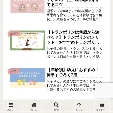
てるコツ
理系ママが0歳からの読み聞かせで理
系思考を育てる方法を体験談付きで解
説。失敗談も含めたリアルな情報で、
観察力や論理的思考の基礎をサポート
する読み聞かせ方法をご紹介します。
【トランポリンは何歳から遊
幼児教育
べる？】トランポリンのメリ
ット・おすすめトランポリン3
選
お子様の遊具にトランポリンを取り入
れてみませんか？本記事では、トラン
ポリンは何歳から遊べる？という疑問
から、トランポリンのメリットや1
歳・2歳でも簡単にトランポリンに触
れることができるおすすめの遊び方や
【年齢別】幼児におすすめ！
幼児教育
商品をまとめています。
簡単すごろく7選
お子さんとの遊びにすごろくを取り入
れてみませんか？本記事では、幼児で
も遊べるおすすめの簡単なすごろく
や、遊び方・選び方・注意点などにつ
いてまとめています。すごろくを手作
りしてみたいというママさんや、まず
は無料で遊んでみたいというママさん
にもお役立ちの内容となっています。
メニュー
ホーム
検索
トップ
サイドバー